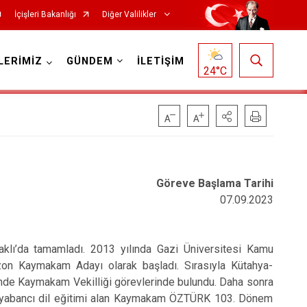
İçişleri Bakanlığı
Diğer Valilikler
LERİMİZ
GÜNDEM
İLETİŞİM
24
°C
Göreve Başlama Tarihi
07.09.2023
raklı’da tamamladı. 2013 yılında Gazi Üniversitesi Kamu
on Kaymakam Adayı olarak başladı. Sırasıyla Kütahya-
inde Kaymakam Vekilliği görevlerinde bulundu. Daha sonra
nde yabancı dil eğitimi alan Kaymakam ÖZTÜRK 103. Dönem