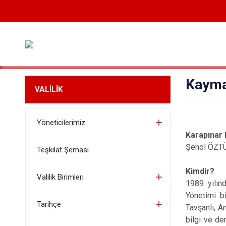
Kaym
VALİLİK
Yöneticilerimiz
Karapınar
Şenol ÖZT
Teşkilat Şeması
Kimdir?
Valilik Birimleri
1989 yılın
Yönetimi b
Tarihçe
Tavşanlı, A
bilgi ve d