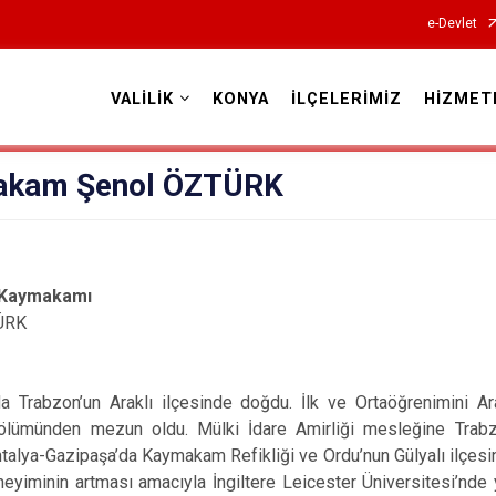
e-Devlet
VALİLİK
KONYA
İLÇELERİMİZ
HİZMET
Valilikler
akam Şenol ÖZTÜRK
 Kaymakamı
ÜRK
da Trabzon’un Araklı ilçesinde doğdu. İlk ve Ortaöğrenimini A
ölümünden mezun oldu. Mülki İdare Amirliği mesleğine Trabz
ntalya-Gazipaşa’da Kaymakam Refikliği ve Ordu’nun Gülyalı ilçes
eneyiminin artması amacıyla İngiltere Leicester Üniversitesi’